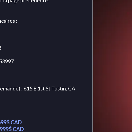
ur la page précédente.
caires :
3
853997
demandé) : 615 E 1st St Tustin, CA
699$ CAD
999$ CAD