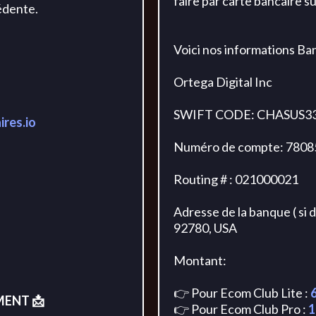
faire par carte bancaire s
cédente.
Voici nos informations Ban
Ortega Digital Inc
SWIFT CODE: CHASUS3
ires.io
Numéro de compte: 780
Routing # : 021000021
Adresse de la banque ( si 
92780, USA
Montant:
👉 Pour Ecom Club Lite :
MENT 📩
👉 Pour Ecom Club Pro :
1